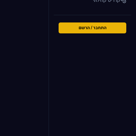
קרדיט קהילתי
התחבר / הרשם