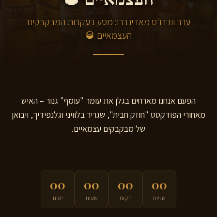
ערב וודרו'ס מאדינברו: מסע בעקבות המבקבקים
העצמאיים 🥃
הפעם אנחנו מארחים בגלן את עומר "עומף" גנור – האיש
מאחורי הפודקסט "חוזק חבית", שגריר בלוויני וגלנפידיך, ויבואן
של מבקבקים עצמאיים.
00
00
00
00
שניות
דקות
שעות
ימים