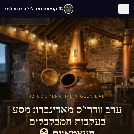
לג לתוכן הראשי
02 קואופרטיב לילה ירושלמי
02 COOPERATIVE × GLEN BAR
ערב וודרו'ס מאדינברו: מסע
בעקבות המבקבקים
העצמאיים 🥃