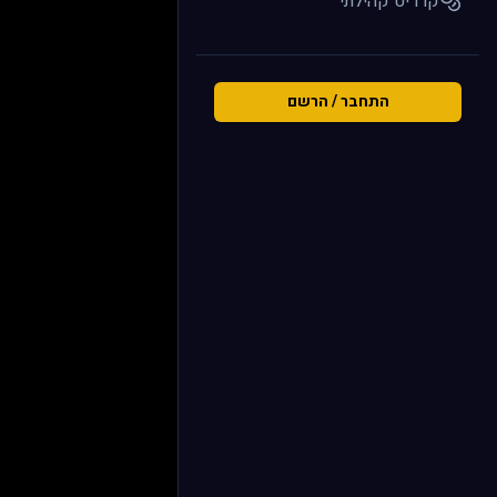
קרדיט קהילתי
התחבר / הרשם