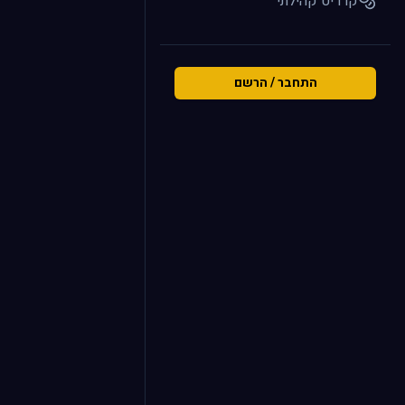
קרדיט קהילתי
התחבר / הרשם