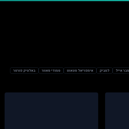
בר אייל
למביק
אימפריאל סטאוט
סמודי סאוור
באלטיק פורטר