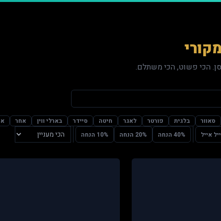
קורי
ן. הכי פשוט, הכי משתלם.
סאוור
בלגית
פורטר
לאגר
חיטה
סיידר
בארלי ווין
אחר
אמ
יל אייל
40% הנחה
20% הנחה
10% הנחה