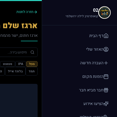
לג לתוכן הראשי
02
חזרה לחנות
קואופרטיב לילה ירושלמי
ארגז שלם מ
ארגז חתום, ישר מהמחס
דף הבית
האזור שלי
העברה חדשה
הכל
IPA
סטאוט
תמד
בלונד אייל
פי
הזמנת מקום
חבר מביא חבר
הציעו אירוע