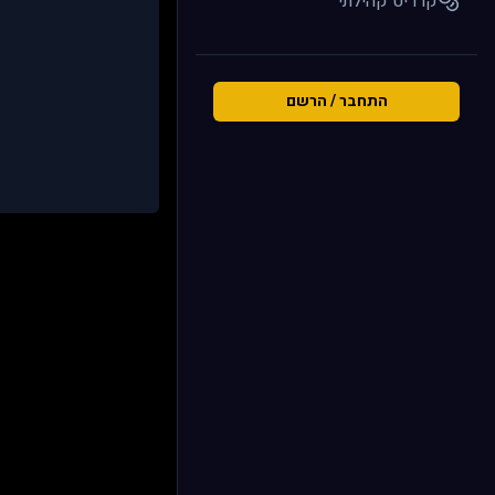
קרדיט קהילתי
התחבר / הרשם